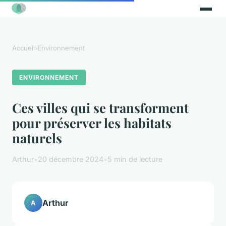
Accueil
›
Environnement
ENVIRONNEMENT
Ces villes qui se transforment
pour préserver les habitats
naturels
Arthur
•
20 décembre 2024
•
5 min de lecture
Arthur
A