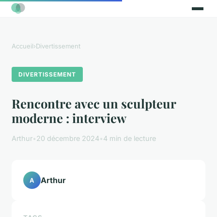
Accueil
›
Divertissement
DIVERTISSEMENT
Rencontre avec un sculpteur
moderne : interview
Arthur
•
20 décembre 2024
•
4 min de lecture
Arthur
A